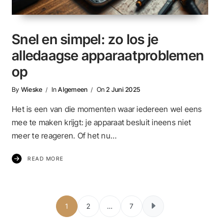
Snel en simpel: zo los je
alledaagse apparaatproblemen
op
By
Wieske
In
Algemeen
On
2 Juni 2025
Het is een van die momenten waar iedereen wel eens
mee te maken krijgt: je apparaat besluit ineens niet
meer te reageren. Of het nu…
READ MORE
Berichten paginer
1
2
…
7