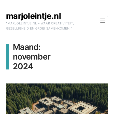
Skip to Content
marjoleintje.nl
"MARJOLEINTJE.NL – WAAR CREATIVITEIT,
GEZELLIGHEID EN GROEI SAMENKOMEN!"
Maand:
november
2024