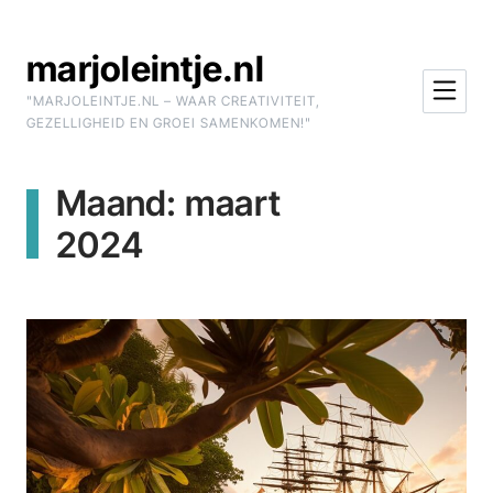
Skip to Content
marjoleintje.nl
"MARJOLEINTJE.NL – WAAR CREATIVITEIT,
GEZELLIGHEID EN GROEI SAMENKOMEN!"
Maand:
maart
2024