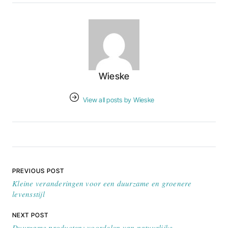
Wieske
View all posts by Wieske
Bericht navigatie
PREVIOUS POST
Kleine veranderingen voor een duurzame en groenere
levensstijl
NEXT POST
Duurzame producten: voordelen van natuurlijke