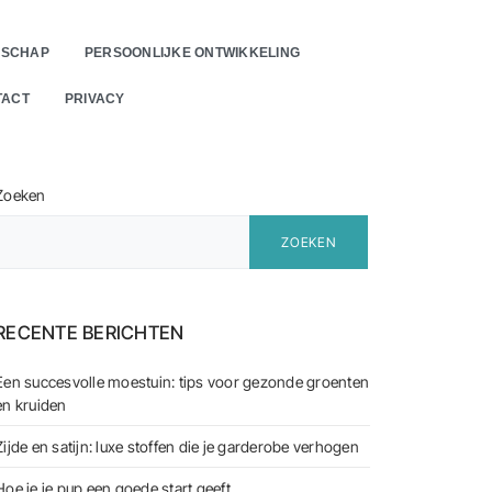
RSCHAP
PERSOONLIJKE ONTWIKKELING
TACT
PRIVACY
CH
Zoeken
ZOEKEN
RECENTE BERICHTEN
Een succesvolle moestuin: tips voor gezonde groenten
en kruiden
Zijde en satijn: luxe stoffen die je garderobe verhogen
Hoe je je pup een goede start geeft