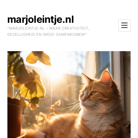
Skip to Content
marjoleintje.nl
"MARJOLEINTJE.NL – WAAR CREATIVITEIT,
GEZELLIGHEID EN GROEI SAMENKOMEN!"