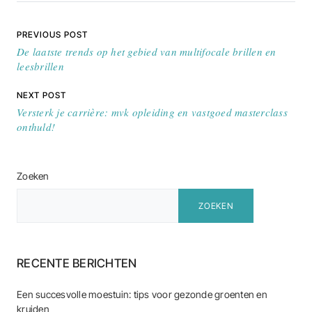
Bericht navigatie
PREVIOUS POST
De laatste trends op het gebied van multifocale brillen en
leesbrillen
NEXT POST
Versterk je carrière: mvk opleiding en vastgoed masterclass
onthuld!
Zoeken
ZOEKEN
RECENTE BERICHTEN
Een succesvolle moestuin: tips voor gezonde groenten en
kruiden